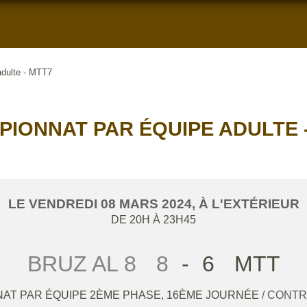
adulte - MTT7
IONNAT PAR ÉQUIPE ADULTE 
LE
VENDREDI
08
MARS
2024
, À L'EXTÉRIEUR
DE 20H À 23H45
BRUZ AL 8
8
-
6
MTT
AT PAR ÉQUIPE 2ÈME PHASE, 16ÈME JOURNÉE
/ CONT