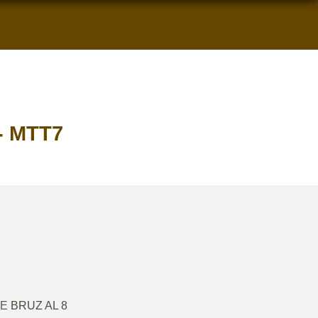
- MTT7
RE
BRUZ AL 8