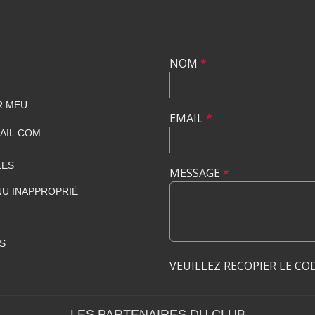
NOM
*
R MEU
EMAIL
*
AIL.COM
LES
MESSAGE
*
U INAPPROPRIÉ
S
VEUILLEZ RECOPIER LE CO
LES PARTENAIRES DU CLUB