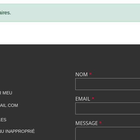
ires.
NOM
*
R MEU
EMAIL
*
AIL.COM
LES
MESSAGE
*
U INAPPROPRIÉ