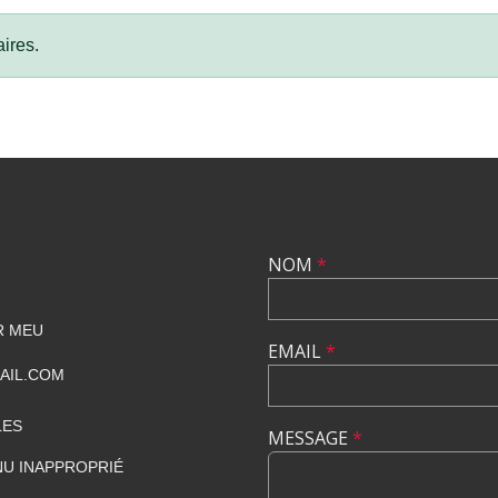
ires.
NOM
*
R MEU
EMAIL
*
AIL.COM
LES
MESSAGE
*
U INAPPROPRIÉ