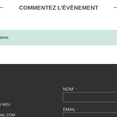
COMMENTEZ L’ÉVÈNEMENT
ires.
NOM
*
R MEU
EMAIL
*
AIL.COM