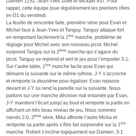
Damien 1152, Jean-Yves 1086 et Mickaël 937. Pour
rappel, cette équipe joue régulièrement les premiers rôles
en D1 du vendredi.
La feuille de rencontre faite, première série pour Evan et
Michel face à Jean-Yves et Tanguy. Tanguy attaque fort
ère
en remportant facilement la 1
manche, problème de
réglage pour Michel avec son nouveau picot. Michel
ème
surprend Tanguy sur la 2
manche qui s’agace du
picot. Tanguy se reprend et sert le jeu pour l’emporter 3-1.
ère
Sur l’autre table, 1
manche facile pour Evan qui
démarre la suivante sur le même rythme, J-Y s’accroche
et remporte la deuxième pour égaliser. Evan repasse
devant et J-Y lui rend la pareille sur la suivante. Nous
partons sur une manche décisive mal entamée par Evan,
J-Y maintient l’écart jusqu’au bout et remporte la partie en
affichant un très beau niveau de jeu. Nous sommes
ème
menés 2-0. 2
série, Mika affronte l’autre Micka et
ère
remporte sa partie après s’être fait surprendre sur la 1
manche. Robert s’incline logiquement sur Damien. 3-1