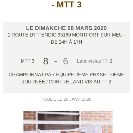
- MTT 3
LE
DIMANCHE
08
MARS
2020
1 ROUTE D'IFFENDIC
35160
MONTFORT SUR MEU
-
DE 14H À 17H
8
-
6
MTT 3
Landivisiau TT 2
CHAMPIONNAT PAR ÉQUIPE 2ÈME PHASE, 10ÈME
JOURNÉE
/ CONTRE
LANDIVISIAU TT 2
PUBLIÉ LE
26 JANV. 2020