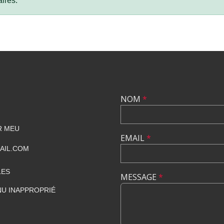
ires.
NOM
*
R MEU
EMAIL
*
AIL.COM
LES
MESSAGE
*
U INAPPROPRIÉ