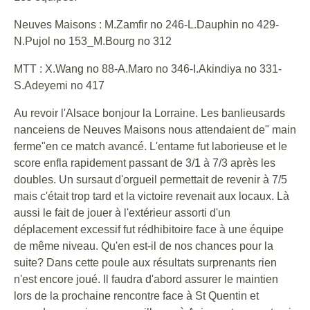
Neuves Maisons : M.Zamfir no 246-L.Dauphin no 429-
N.Pujol no 153_M.Bourg no 312
MTT : X.Wang no 88-A.Maro no 346-I.Akindiya no 331-
S.Adeyemi no 417
Au revoir l'Alsace bonjour la Lorraine. Les banlieusards
nanceiens de Neuves Maisons nous attendaient de" main
ferme"en ce match avancé. L'entame fut laborieuse et le
score enfla rapidement passant de 3/1 à 7/3 après les
doubles. Un sursaut d'orgueil permettait de revenir à 7/5
mais c'était trop tard et la victoire revenait aux locaux. Là
aussi le fait de jouer à l'extérieur assorti d'un
déplacement excessif fut rédhibitoire face à une équipe
de même niveau. Qu'en est-il de nos chances pour la
suite? Dans cette poule aux résultats surprenants rien
n'est encore joué. Il faudra d'abord assurer le maintien
lors de la prochaine rencontre face à St Quentin et