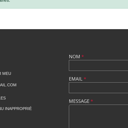
ires.
NOM
*
R MEU
EMAIL
*
AIL.COM
LES
MESSAGE
*
U INAPPROPRIÉ